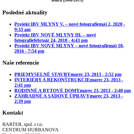
Senica (2008-2013)
Posledné aktuality
Projekt IBV MLYNY V. – nové fotografie
máj 2, 2020 -
9:33 am
Projekt IBV NOVÉ MLYNY III. – nové
fotografie
február 24, 2018 - 4:43 pm
Projekt IBV NOVÉ MLYNY – nové fotografie
máj 18,
2016 - 7:54 pm
Naše referencie
PRIEMYSELNÉ STAVBY
marec 23, 2013 - 2:52 pm
INTERIÉRY A REKONŠTRUKCIE
marec 23, 2013 -
2:41 pm
RODINNÉ A BYTOVÉ DOMY
marec 23, 2013 - 2:40 pm
ZÁHRADNÉ A SADOVÉ ÚPRAVY
marec 23, 2013 -
2:39 pm
Kontakt
BARTER, spol. s r.o.
CENTRUM HURBANOVA