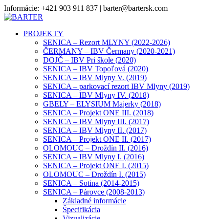
Informácie: +421 903 911 837 | barter@bartersk.com
PROJEKTY
SENICA – Rezort MLYNY (2022-2026)
ČERMANY – IBV Čermany (2020-2021)
DOJČ – IBV Pri škole (2020)
SENICA – IBV Topoľová (2020)
SENICA – IBV Mlyny V. (2019)
SENICA – parkovací rezort IBV Mlyny (2019)
SENICA – IBV Mlyny IV. (2018)
GBELY – ELYSIUM Majerky (2018)
SENICA – Projekt ONE III. (2018)
SENICA – IBV Mlyny III. (2017)
SENICA – IBV Mlyny II. (2017)
SENICA – Projekt ONE II. (2017)
OLOMOUC – Droždín II. (2016)
SENICA – IBV Mlyny I. (2016)
SENICA – Projekt ONE I. (2015)
OLOMOUC – Droždín I. (2015)
SENICA – Sotina (2014-2015)
SENICA – Párovce (2008-2013)
Základné informácie
Špecifikácia
Vizualizácie