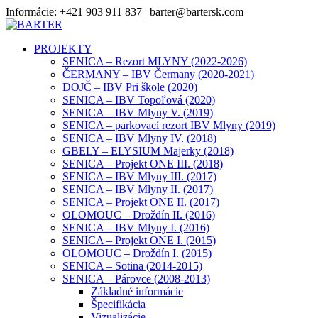
Informácie: +421 903 911 837 | barter@bartersk.com
PROJEKTY
SENICA – Rezort MLYNY (2022-2026)
ČERMANY – IBV Čermany (2020-2021)
DOJČ – IBV Pri škole (2020)
SENICA – IBV Topoľová (2020)
SENICA – IBV Mlyny V. (2019)
SENICA – parkovací rezort IBV Mlyny (2019)
SENICA – IBV Mlyny IV. (2018)
GBELY – ELYSIUM Majerky (2018)
SENICA – Projekt ONE III. (2018)
SENICA – IBV Mlyny III. (2017)
SENICA – IBV Mlyny II. (2017)
SENICA – Projekt ONE II. (2017)
OLOMOUC – Droždín II. (2016)
SENICA – IBV Mlyny I. (2016)
SENICA – Projekt ONE I. (2015)
OLOMOUC – Droždín I. (2015)
SENICA – Sotina (2014-2015)
SENICA – Párovce (2008-2013)
Základné informácie
Špecifikácia
Vizualizácie