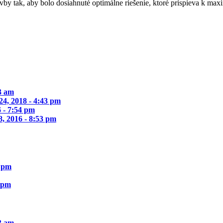
vby tak, aby bolo dosiahnuté optimálne riešenie, ktoré prispieva k max
33 am
24, 2018 - 4:43 pm
 - 7:54 pm
, 2016 - 8:53 pm
1 pm
9 pm
33 am