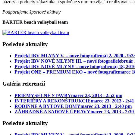
názory a podnety zákazníka a spoločne s ním rozvíjať a realizovať sta
Podporujeme športové aktivity
BARTER beach volleyball team
Posledné aktuality
Projekt IBV MLYNY V. – nové fotografie
máj 2, 2020 - 9:
Projekt IBV NOVÉ MLYNY III. – nové fotografie
február 
Projekt IBV NOVÉ MLYNY – nové fotografie
máj 18, 2016
Projekt ONE – PREMIUM EKO – nové fotografie
marec 18
Galéria referencií
PRIEMYSELNÉ STAVBY
marec 23, 2013 - 2:52 pm
INTERIÉRY A REKONŠTRUKCIE
marec 23, 2013 - 2:4
RODINNÉ A BYTOVÉ DOMY
marec 23, 2013 - 2:40 pm
ZÁHRADNÉ A SADOVÉ ÚPRAVY
marec 23, 2013 - 2:3
Posledné aktuality
Projekt IBV MLYNY V. – nové fotografie
máj 2, 2020 - 9: