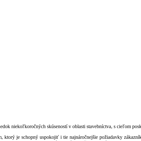
dok niekoľkoročných skúseností v oblasti stavebníctva, s cieľom posky
orý je schopný uspokojiť i tie najnáročnejšie požiadavky zákazníko