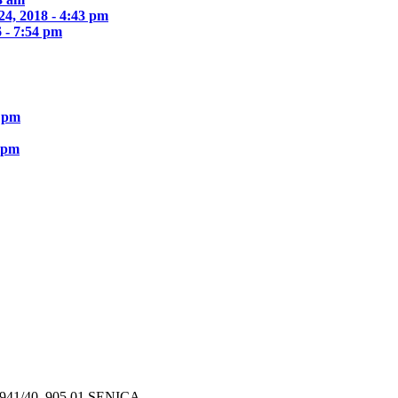
24, 2018 - 4:43 pm
 - 7:54 pm
1 pm
9 pm
41/40, 905 01 SENICA