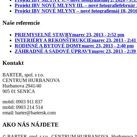
Projekt IBV NOVÉ MLYNY III. – nové fotografie
február 
Projekt IBV NOVÉ MLYNY – nové fotografie
máj 18, 2016
Naše referencie
PRIEMYSELNÉ STAVBY
marec 23, 2013 - 2:52 pm
INTERIÉRY A REKONŠTRUKCIE
marec 23, 2013 - 2:4
RODINNÉ A BYTOVÉ DOMY
marec 23, 2013 - 2:40 pm
ZÁHRADNÉ A SADOVÉ ÚPRAVY
marec 23, 2013 - 2:3
Kontakt
BARTER, spol. s r.o.
CENTRUM HURBANOVA
Hurbanova 2941/40
905 01 SENICA
mobil: 0903 911 837
mobil: 0903 214 514
email: barter@bartersk.com
AKO NÁS NÁJDETE
© BARTER, spol. s r.o., CENTRUM HURBANOVA, Hurbanova 29