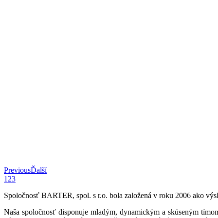
Previous
Ďalší
1
2
3
Spoločnosť BARTER, spol. s r.o. bola založená v roku 2006 ako výsle
Naša spoločnosť disponuje mladým, dynamickým a skúseným tímom, kt