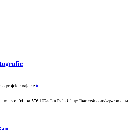
ografie
o projekte nájdete
tu
.
emium_eko_04.jpg
576
1024
Jan Rehak
http://bartersk.com/wp-content/
33 am