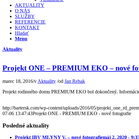
AKTUALITY
O NÁS
SLUŽBY
REFERENCIE
KONTAKT
Hladať
Menu
Aktuality
Projekt ONE – PREMIUM EKO – nové fot
marec 18, 2016
/
v
Aktuality
/
od
Jan Rehak
Projekt rodinného domu PREMIUM EKO bol dokončený. Informácie 
http://bartersk.com/wp-content/uploads/2016/05/projekt_one_rd_pr
07-06 13:47:43
Projekt ONE - PREMIUM EKO - nové fotografie
Posledné aktuality
Projekt IBV MLYNY V. – nové fotografie
máj 2, 2020 - 9: