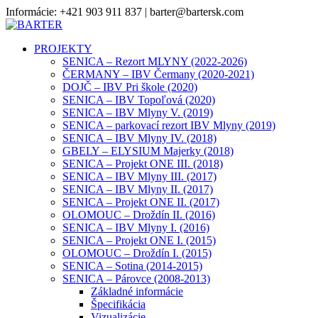
Informácie: +421 903 911 837 | barter@bartersk.com
PROJEKTY
SENICA – Rezort MLYNY (2022-2026)
ČERMANY – IBV Čermany (2020-2021)
DOJČ – IBV Pri škole (2020)
SENICA – IBV Topoľová (2020)
SENICA – IBV Mlyny V. (2019)
SENICA – parkovací rezort IBV Mlyny (2019)
SENICA – IBV Mlyny IV. (2018)
GBELY – ELYSIUM Majerky (2018)
SENICA – Projekt ONE III. (2018)
SENICA – IBV Mlyny III. (2017)
SENICA – IBV Mlyny II. (2017)
SENICA – Projekt ONE II. (2017)
OLOMOUC – Droždín II. (2016)
SENICA – IBV Mlyny I. (2016)
SENICA – Projekt ONE I. (2015)
OLOMOUC – Droždín I. (2015)
SENICA – Sotina (2014-2015)
SENICA – Párovce (2008-2013)
Základné informácie
Špecifikácia
Vizualizácie